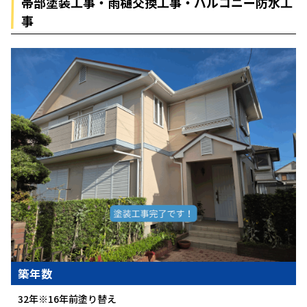
帯部塗装工事・雨樋交換工事・バルコニー防水工
事
築年数
32年※16年前塗り替え