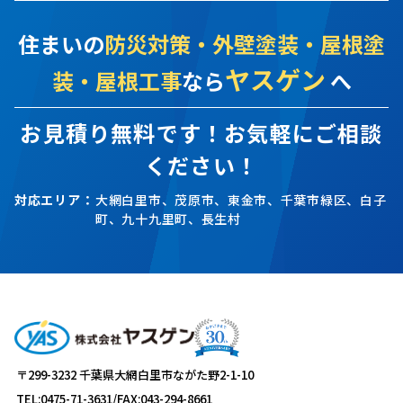
住まいの
防災対策・外壁塗装・屋根塗
ヤスゲン
装・屋根工事
なら
へ
お見積り無料です！お気軽にご相談
ください！
対応エリア：
大網白里市、茂原市、東金市、千葉市緑区、白子
町、九十九里町、長生村
〒299-3232 千葉県大網白里市ながた野2-1-10
TEL:0475-71-3631
/
FAX:043-294-8661